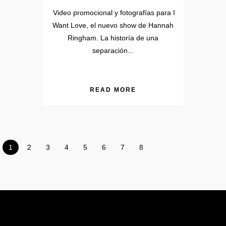
Video promocional y fotografías para I
Want Love, el nuevo show de Hannah
Ringham. La historía de una
separación...
READ MORE
1
2
3
4
5
6
7
8